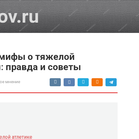
ov.ru
 мифы о тяжелой
: правда и советы
ое мнение
лой атлетике