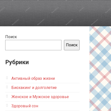
Поиск
Поиск
Рубрики
Активный образ жизни
Биохакинг и долголетие
Женское и Мужское здоровье
Здоровый сон