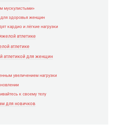
ом мускулистыми»
а для здоровья женщин
ят кардио и лёгкие нагрузки
тяжелой атлетике
лой атлетике
й атлетикой для женщин
енным увеличением нагрузки
ановлении
ивайтесь к своему телу
ам для новичков