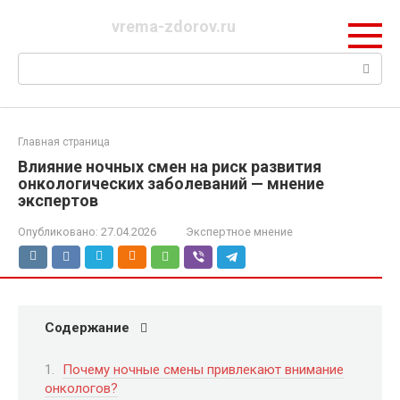
Перейти
vrema-zdorov.ru
к
контенту
Поиск:
Главная страница
Влияние ночных смен на риск развития
онкологических заболеваний — мнение
экспертов
Опубликовано:
27.04.2026
Экспертное мнение
Содержание
Почему ночные смены привлекают внимание
онкологов?