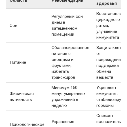
Область
Рекомендации
здоровья
Восстановлени
Регулярный сон
циркадного
днем в
Сон
ритма,
затемненном
улучшение
помещении
иммунитета
Сбалансированное
Защита клеток
питание с
от
овощами и
повреждений,
Питание
фруктами,
поддержка
избегать
обмена
трансжиров
веществ
Минимум 150
Укрепляет
Физическая
минут умеренных
иммунитет,
активность
упражнений в
стабилизирует
неделю
гормоны
Снижает
Управление
воспалительны
Психологическое