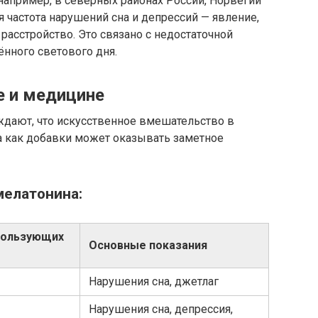
например, в северных районах России, Норвегии
частота нарушений сна и депрессий — явление,
расстройство. Это связано с недостаточной
нного светового дня.
е и медицине
дают, что искусственное вмешательство в
а как добавки может оказывать заметное
мелатонина:
пользующих
Основные показания
Нарушения сна, джетлаг
Нарушения сна, депрессия,