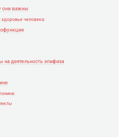
у они важны
 здоровье человека:
биофункции
ы на деятельность эпифиза
ине
тонина:
пекты