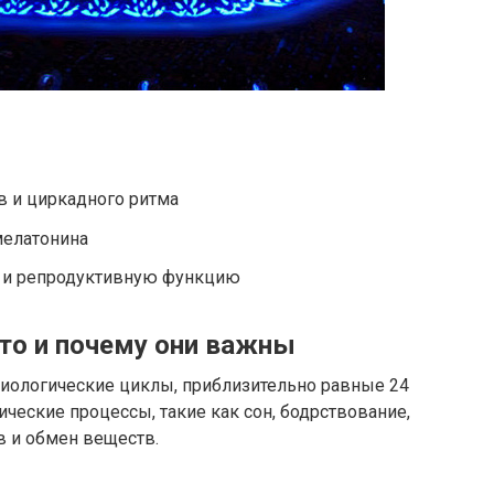
в и циркадного ритма
мелатонина
у и репродуктивную функцию
то и почему они важны
иологические циклы, приблизительно равные 24
ческие процессы, такие как сон, бодрствование,
в и обмен веществ.