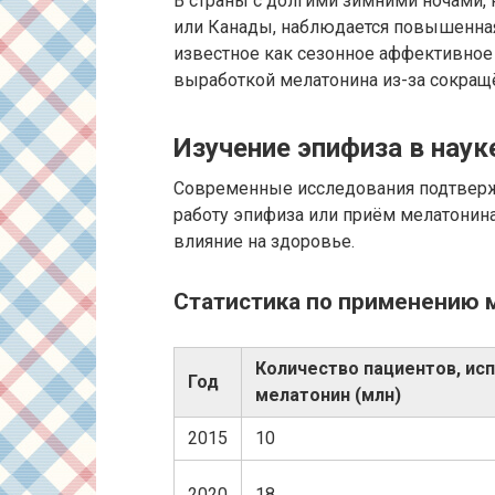
В страны с долгими зимними ночами, 
или Канады, наблюдается повышенная 
известное как сезонное аффективное 
выработкой мелатонина из-за сокращё
Изучение эпифиза в наук
Современные исследования подтверж
работу эпифиза или приём мелатонин
влияние на здоровье.
Статистика по применению 
Количество пациентов, ис
Год
мелатонин (млн)
2015
10
2020
18