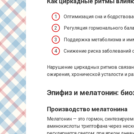
Как циркадные ритмы влияю
Оптимизация сна и бодрствова
Регуляция гормонального бал
Поддержка метаболизма и им
Снижение риска заболеваний с
Нарушение циркадных ритмов связан
ожирения, хронической усталости и р
Эпифиз и мелатонин: би
Производство мелатонина
Мелатонин — это гормон, синтезируе
аминокислоты триптофана через неск
регулируется светом: при ярком днев