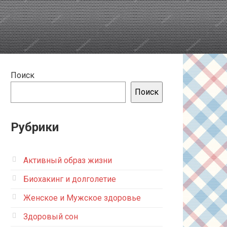
Поиск
Поиск
Рубрики
Активный образ жизни
Биохакинг и долголетие
Женское и Мужское здоровье
Здоровый сон