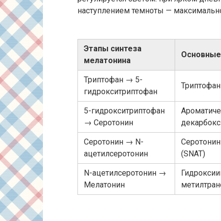
наступлением темноты — максимально
Этапы синтеза
Основные
мелатонина
Триптофан → 5-
Триптофан
гидрокситриптофан
5-гидрокситриптофан
Ароматиче
→ Серотонин
декарбокс
Серотонин → N-
Серотонин
ацетилсеротонин
(SNAT)
N-ацетилсеротонин →
Гидроксии
Мелатонин
метилтран