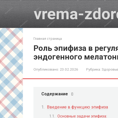
Перейти
vrema-zdor
к
контенту
Главная страница
Роль эпифиза в регу
эндогенного мелатон
Опубликовано:
23.02.2026
Рубрика:
Здоровый
Содержание
Введение в функцию эпифиза
Основные задачи эпифиза: