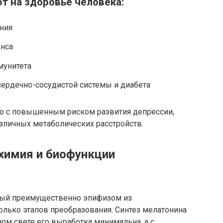
т на здоровье человека:
ния
анса
мунитета
ердечно-сосудистой системы и диабета
о с повышенным риском развития депрессии,
азличных метаболических расстройств.
охимия и биофункции
мый преимущественно эпифизом из
олько этапов преобразования. Синтез мелатонина
ном свете его выработка минимальна, а с