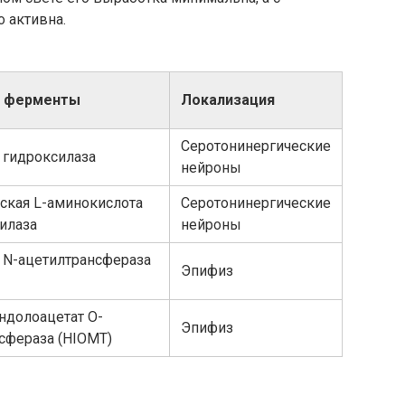
 активна.
 ферменты
Локализация
Серотонинергические
 гидроксилаза
нейроны
ская L-аминокислота
Серотонинергические
илаза
нейроны
 N-ацетилтрансфераза
Эпифиз
ндолоацетат O-
Эпифиз
сфераза (HIOMT)