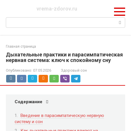
Перейти
vrema-zdorov.ru
к
контенту
Поиск:
Главная страница
Дыхательные практики и парасимпатическая
нервная система: ключ к спокойному сну
Опубликовано:
07.05.2026
Здоровый сон
Содержание
Введение в парасимпатическую нервную
систему и сон
Как дыхательные практики влияют на