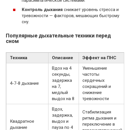
парасимпатической системами.
Контроль дыхания
снижает уровень стресса и
тревожности — факторов, мешающих быстрому
сну.
Популярные дыхательные техники перед
сном
Техника
Описание
Эффект на ПНС
Вдох на 4
Уменьшение
секунды,
частоты
задержка
сердечных
4-7-8 дыхание
на 7,
сокращений и
медлый
снижение
выдох на 8
тревожности
Вдох,
Стабилизация
задержка,
ритма дыхания и
Квадратное
выдох и
переключение в
дыхание
пауза по 4