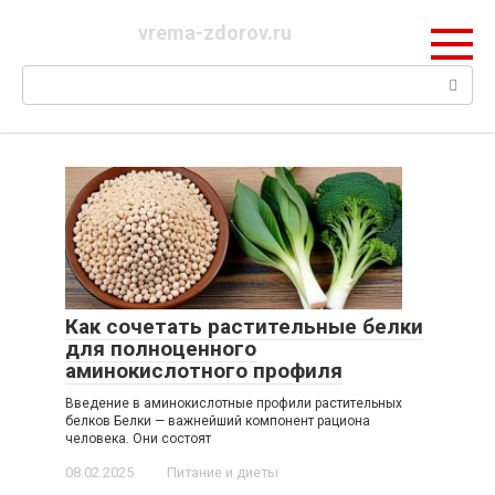
Перейти
vrema-zdorov.ru
к
контенту
Поиск:
Как сочетать растительные белки
для полноценного
аминокислотного профиля
Введение в аминокислотные профили растительных
белков Белки — важнейший компонент рациона
человека. Они состоят
08.02.2025
Питание и диеты