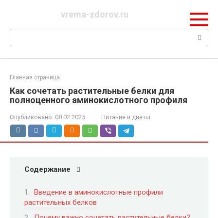
Перейти
vrema-zdorov.ru
к
контенту
Поиск:
Главная страница
Как сочетать растительные белки для
полноценного аминокислотного профиля
Опубликовано:
08.02.2025
Питание и диеты
Содержание
Введение в аминокислотные профили
растительных белков
Почему важно сочетать растительные белки?