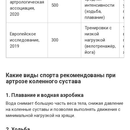
артрологическая
500
интенсивности
ул
ассоциация,
(ходьба,
по
2020
плавание)
на 
Тренировки с
Ум
Европейское
низкой
вос
исследование,
300
нагрузкой
по
2019
(велотренажёр,
кач
йога)
жи
Какие виды спорта рекомендованы при
артрозе коленного сустава
1. Плавание и водная аэробика
Вода снимает большую часть веса тела, снижая давление
на коленные суставы и позволяя выполнять движения с
минимальной нагрузкой на хрящи.
2. Ходьба