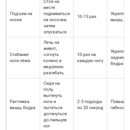
Стоя на
месте
Подъем на
подниматься
Укреплен
10-15 раз
носки
на носочки,
мышц гол
затем
опускаться
Лечь на
живот,
Укреплен
Сгибание
согнуть
10 раз на
задних 
ноги лёжа
колено и
каждую ногу
бедра
медленно
разгибать
Сидя на
полу,
вытянуть
Растяжка
ноги и
2-3 подхода
Повышен
мышц бедра
пытаться
по 20 секунд
гибкости
дотянуться
до пальцев
ног