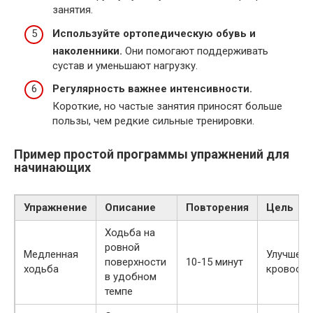
занятия.
Используйте ортопедическую обувь и
наколенники.
Они помогают поддерживать
сустав и уменьшают нагрузку.
Регулярность важнее интенсивности.
Короткие, но частые занятия приносят больше
пользы, чем редкие сильные тренировки.
Пример простой программы упражнений для
начинающих
Упражнение
Описание
Повторения
Цель
Ходьба на
ровной
Медленная
Улучшени
поверхности
10-15 минут
ходьба
кровооб
в удобном
темпе