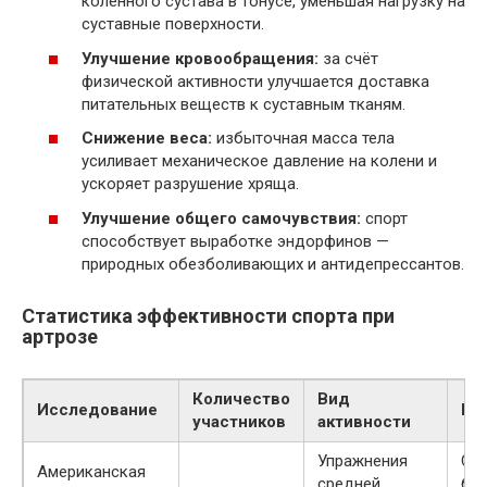
коленного сустава в тонусе, уменьшая нагрузку на
суставные поверхности.
Улучшение кровообращения:
за счёт
физической активности улучшается доставка
питательных веществ к суставным тканям.
Снижение веса:
избыточная масса тела
усиливает механическое давление на колени и
ускоряет разрушение хряща.
Улучшение общего самочувствия:
спорт
способствует выработке эндорфинов —
природных обезболивающих и антидепрессантов.
Статистика эффективности спорта при
артрозе
Количество
Вид
Исследование
Ре
участников
активности
Упражнения
Сн
Американская
средней
бол