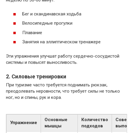
неделю по 30-60 минут.
Бег и скандинавская ходьба
Велосипедные прогулки
Плавание
Занятия на эллиптическом тренажере
Эти упражнения улучшат работу сердечно-сосудистой
системы и повысят выносливость.
2. Силовые тренировки
При туризме часто требуется поднимать рюкзак,
преодолевать неровности, что требует силы не только
ног, но и спины, рук и кора.
Основные
Количество
Советы
Упражнение
мышцы
подходов
выполн