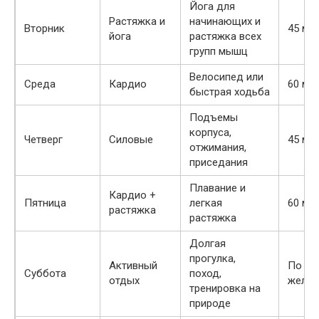
Йога для
Растяжка и
начинающих и
Вторник
45 ми
йога
растяжка всех
групп мышц
Велосипед или
Среда
Кардио
60 ми
быстрая ходьба
Подъемы
корпуса,
Четверг
Силовые
45 ми
отжимания,
приседания
Плавание и
Кардио +
Пятница
легкая
60 ми
растяжка
растяжка
Долгая
прогулка,
Активный
По
Суббота
поход,
отдых
жела
тренировка на
природе