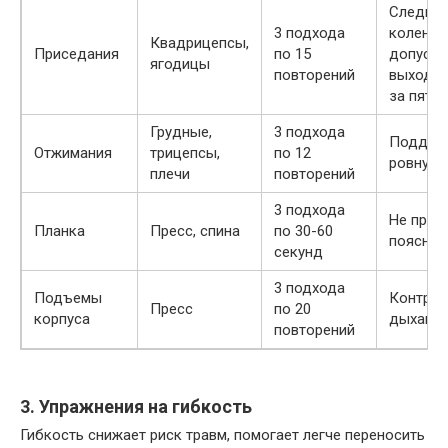
Следить
3 подхода
коленям
Квадрицепсы,
Приседания
по 15
допуска
ягодицы
повторений
выхода 
за пятки
Грудные,
3 подхода
Поддер
Отжимания
трицепсы,
по 12
ровную 
плечи
повторений
3 подхода
Не пров
Планка
Пресс, спина
по 30-60
поясниц
секунд
3 подхода
Подъемы
Контрол
Пресс
по 20
корпуса
дыхани
повторений
3. Упражнения на гибкость
Гибкость снижает риск травм, помогает легче переносить