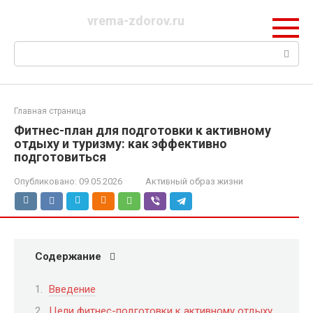
Перейти
vrema-zdorov.ru
к
контенту
Поиск:
Главная страница
Фитнес-план для подготовки к активному
отдыху и туризму: как эффективно
подготовиться
Опубликовано:
09.05.2026
Активный образ жизни
Содержание
Введение
Цели фитнес-подготовки к активному отдыху