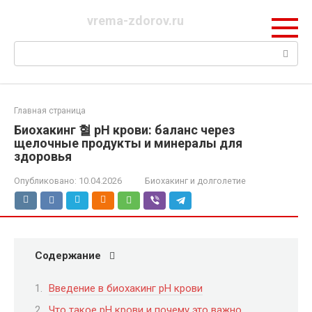
Перейти
vrema-zdorov.ru
к
контенту
Поиск:
Главная страница
Биохакинг 혈 pH крови: баланс через
щелочные продукты и минералы для
здоровья
Опубликовано:
10.04.2026
Биохакинг и долголетие
Содержание
Введение в биохакинг pH крови
Что такое pH крови и почему это важно