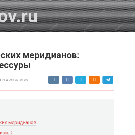
ov.ru
еских меридианов:
рессуры
г и долголетие
ских меридианов
дианы?