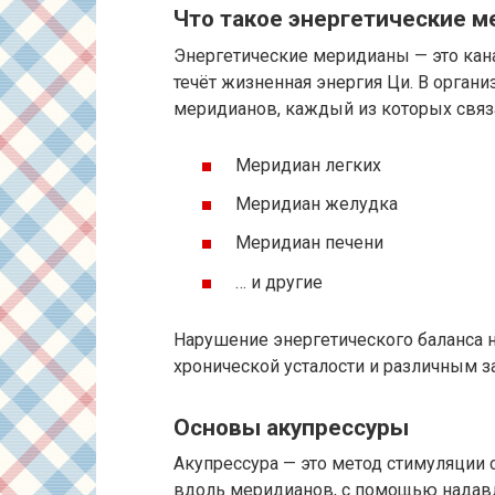
Что такое энергетические 
Энергетические меридианы — это кана
течёт жизненная энергия Ци. В орган
меридианов, каждый из которых связ
Меридиан легких
Меридиан желудка
Меридиан печени
… и другие
Нарушение энергетического баланса н
хронической усталости и различным з
Основы акупрессуры
Акупрессура — это метод стимуляции 
вдоль меридианов, с помощью надав