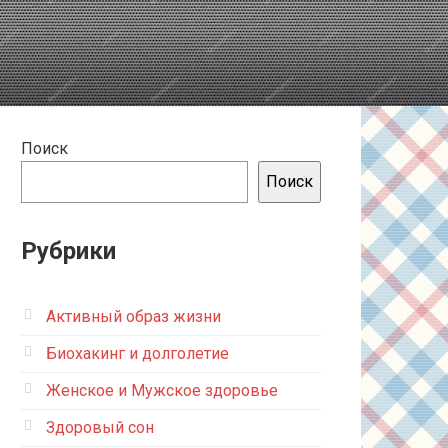
Поиск
Поиск
Рубрики
Активный образ жизни
Биохакинг и долголетие
Женское и Мужское здоровье
Здоровый сон