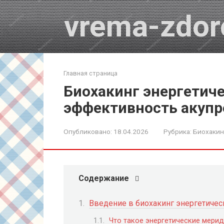
Перейти
vrema-zdor
к
контенту
Главная страница
Биохакинг энергетич
эффективность акуп
Опубликовано:
18.04.2026
Рубрика:
Биохакин
Содержание
Введение в биохакинг энергетиче
Что такое энергетические мери