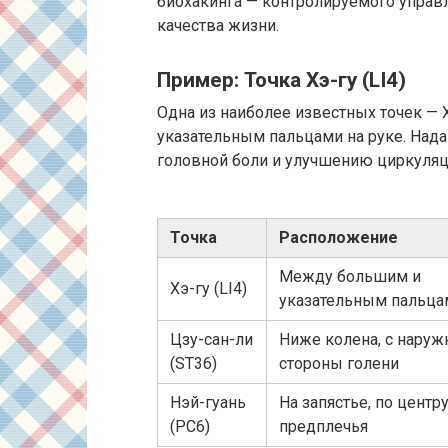
биохакинга — контролируемого управ
качества жизни.
Пример: Точка Хэ-гу (LI4)
Одна из наиболее известных точек —
указательным пальцами на руке. Нада
головной боли и улучшению циркуляци
Точка
Расположение
Между большим и
Хэ-гу (LI4)
указательным пальца
Цзу-сан-ли
Ниже колена, с наруж
(ST36)
стороны голени
Нэй-гуань
На запястье, по центр
(PC6)
предплечья