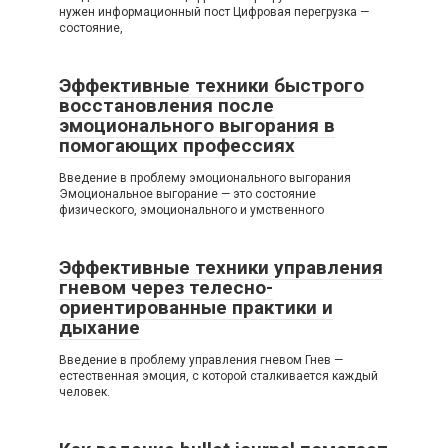
нужен информационный пост Цифровая перегрузка —
состояние,
Эффективные техники быстрого
восстановления после
эмоционального выгорания в
помогающих профессиях
Введение в проблему эмоционального выгорания
Эмоциональное выгорание — это состояние
физического, эмоционального и умственного
Эффективные техники управления
гневом через телесно-
ориентированные практики и
дыхание
Введение в проблему управления гневом Гнев —
естественная эмоция, с которой сталкивается каждый
человек.