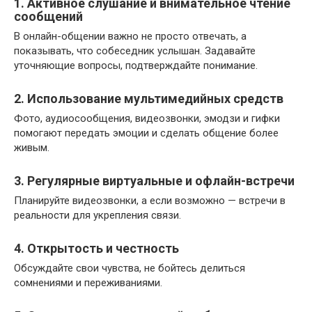
1. Активное слушание и внимательное чтение
сообщений
В онлайн-общении важно не просто отвечать, а
показывать, что собеседник услышан. Задавайте
уточняющие вопросы, подтверждайте понимание.
2. Использование мультимедийных средств
Фото, аудиосообщения, видеозвонки, эмодзи и гифки
помогают передать эмоции и сделать общение более
живым.
3. Регулярные виртуальные и офлайн-встречи
Планируйте видеозвонки, а если возможно — встречи в
реальности для укрепления связи.
4. Открытость и честность
Обсуждайте свои чувства, не бойтесь делиться
сомнениями и переживаниями.