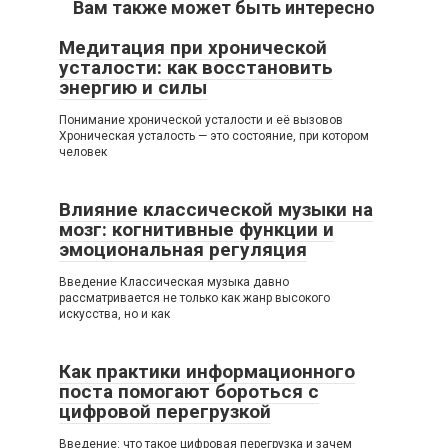
Вам также может быть интересно
Медитация при хронической
усталости: как восстановить
энергию и силы
Понимание хронической усталости и её вызовов
Хроническая усталость — это состояние, при котором
человек
Влияние классической музыки на
мозг: когнитивные функции и
эмоциональная регуляция
Введение Классическая музыка давно
рассматривается не только как жанр высокого
искусства, но и как
Как практики информационного
поста помогают бороться с
цифровой перегрузкой
Введение: что такое цифровая перегрузка и зачем