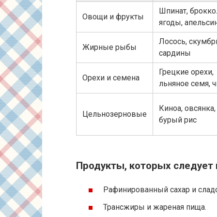
Шпинат, брокко
Овощи и фрукты
ягоды, апельси
Лосось, скумбр
Жирные рыбы
сардины
Грецкие орехи,
Орехи и семена
льняное семя, ч
Киноа, овсянка,
Цельнозерновые
бурый рис
Продукты, которых следует 
Рафинированный сахар и сладо
Трансжиры и жареная пища.