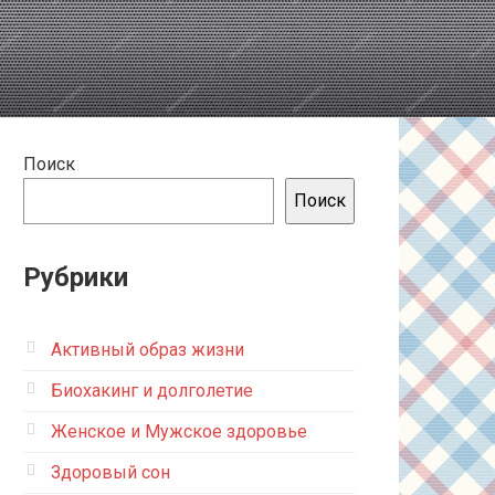
Поиск
Поиск
Рубрики
Активный образ жизни
Биохакинг и долголетие
Женское и Мужское здоровье
Здоровый сон