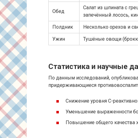
Салат из шпината с гр
Обед
запечённый лосось, ки
Полдник
Несколько орехов и с
Ужин
Тушёные овощи (брокко
Статистика и научные д
По данным исследований, опубликован
придерживающиеся противовоспалите
Снижение уровня С-реактивног
Уменьшение выраженности бол
Повышение общего качества ж