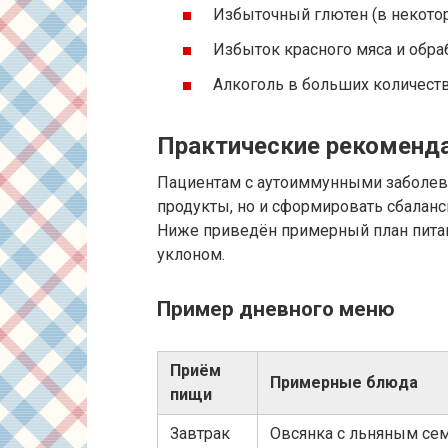
Избыточный глютен (в некотор
Избыток красного мяса и обра
Алкоголь в больших количеств
Практические рекоменда
Пациентам с аутоиммунными заболев
продукты, но и сформировать сбалан
Ниже приведён примерный план питан
уклоном.
Пример дневного меню
Приём
Примерные блюда
пищи
Завтрак
Овсянка с льняным сем