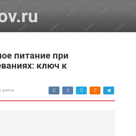
ov.ru
ое питание при
ваниях: ключ к
и диеты