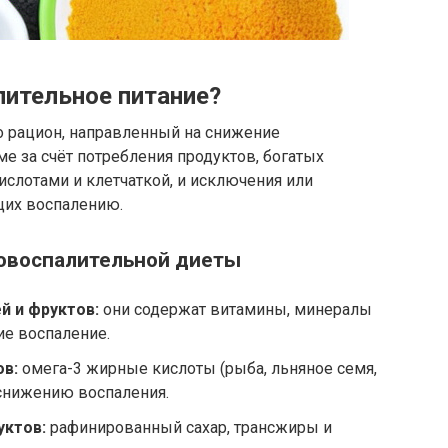
лительное питание?
о рацион, направленный на снижение
е за счёт потребления продуктов, богатых
слотами и клетчаткой, и исключения или
щих воспалению.
овоспалительной диеты
 и фруктов:
они содержат витамины, минералы
е воспаление.
в:
омега-3 жирные кислоты (рыба, льняное семя,
 снижению воспаления.
уктов:
рафинированный сахар, трансжиры и