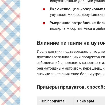
искусственные добавки усили
Включение цельнозерновых 
улучшает микрофлору кишечни
Умеренное потребление бел
нежирным сортам мяса и рыбы
Влияние питания на аут
Исследования подтверждают, что ди
противовоспалительных продуктов с
заболеваний и повысить качество жиз
ревматоидным артритом, перешедших
значительное снижение боль и утренн
Примеры продуктов, спосо
Тип продукта
Примеры