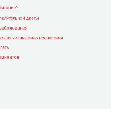
питание?
палительной диеты
 заболевания
ующих уменьшению воспаления
егать
ациентов