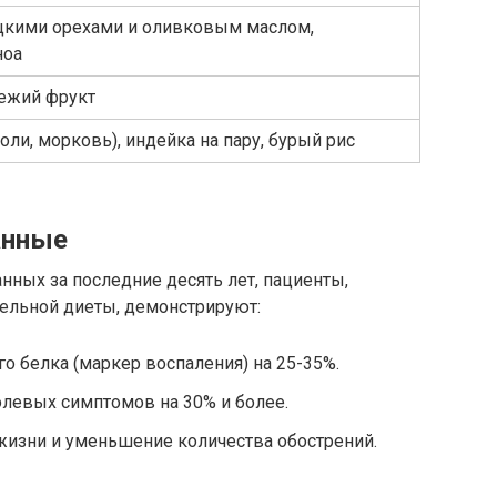
ецкими орехами и оливковым маслом,
ноа
вежий фрукт
ли, морковь), индейка на пару, бурый рис
анные
ных за последние десять лет, пациенты,
льной диеты, демонстрируют:
о белка (маркер воспаления) на 25-35%.
евых симптомов на 30% и более.
изни и уменьшение количества обострений.