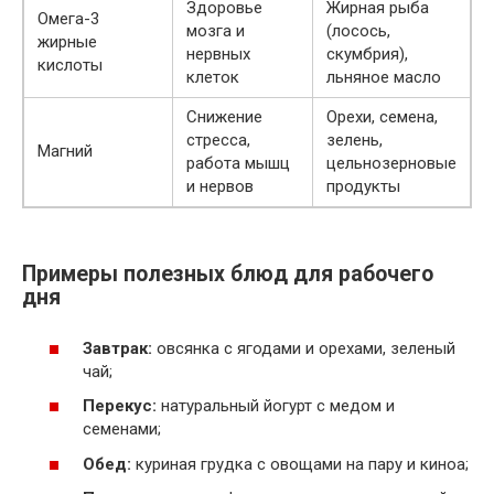
Здоровье
Жирная рыба
Омега-3
мозга и
(лосось,
жирные
нервных
скумбрия),
кислоты
клеток
льняное масло
Снижение
Орехи, семена,
стресса,
зелень,
Магний
работа мышц
цельнозерновые
и нервов
продукты
Примеры полезных блюд для рабочего
дня
Завтрак:
овсянка с ягодами и орехами, зеленый
чай;
Перекус:
натуральный йогурт с медом и
семенами;
Обед:
куриная грудка с овощами на пару и киноа;