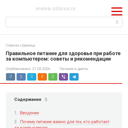
Перейти
vrema-zdorov.ru
к
контенту
Поиск:
Главная страница
Правильное питание для здоровья при работе
за компьютером: советы и рекомендации
Опубликовано:
21.03.2026
Питание и диеты
Содержание
Введение
Почему питание важно для тех, кто работает
за компьютером