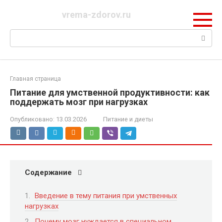
Перейти
vrema-zdorov.ru
к
контенту
Поиск:
Главная страница
Питание для умственной продуктивности: как
поддержать мозг при нагрузках
Опубликовано:
13.03.2026
Питание и диеты
Содержание
Введение в тему питания при умственных
нагрузках
Почему мозг нуждается в специальном