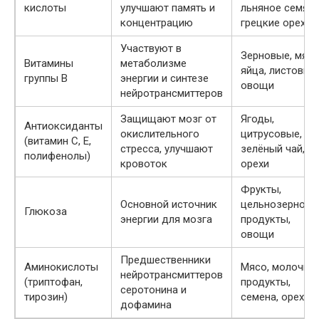
кислоты
улучшают память и
льняное семя,
концентрацию
грецкие орехи
Участвуют в
Зерновые, мясо
Витамины
метаболизме
яйца, листовые
группы B
энергии и синтезе
овощи
нейротрансмиттеров
Защищают мозг от
Ягоды,
Антиоксиданты
окислительного
цитрусовые,
(витамин C, Е,
стресса, улучшают
зелёный чай,
полифенолы)
кровоток
орехи
Фрукты,
Основной источник
цельнозерновы
Глюкоза
энергии для мозга
продукты,
овощи
Предшественники
Аминокислоты
Мясо, молочны
нейротрансмиттеров
(триптофан,
продукты,
серотонина и
тирозин)
семена, орехи
дофамина