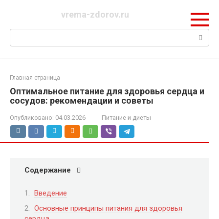
Перейти
vrema-zdorov.ru
к
контенту
Поиск:
Главная страница
Оптимальное питание для здоровья сердца и
сосудов: рекомендации и советы
Опубликовано:
04.03.2026
Питание и диеты
Содержание
Введение
Основные принципы питания для здоровья
сердца