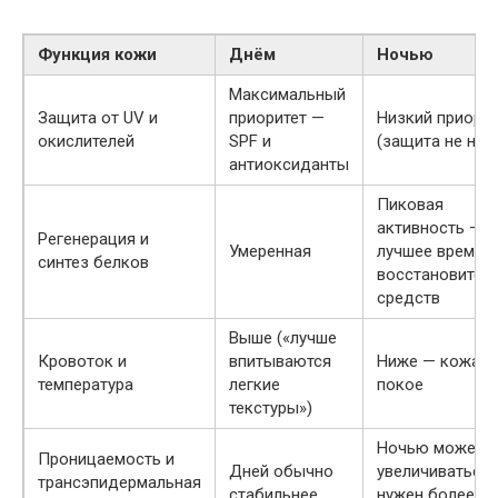
Функция кожи
Днём
Ночью
Максимальный
Защита от UV и
приоритет —
Низкий приорит
окислителей
SPF и
(защита не нуж
антиоксиданты
Пиковая
активность —
Регенерация и
Умеренная
лучшее время 
синтез белков
восстановител
средств
Выше («лучше
Кровоток и
впитываются
Ниже — кожа в
температура
легкие
покое
текстуры»)
Ночью может
Проницаемость и
Дней обычно
увеличиваться
трансэпидермальная
стабильнее
нужен более