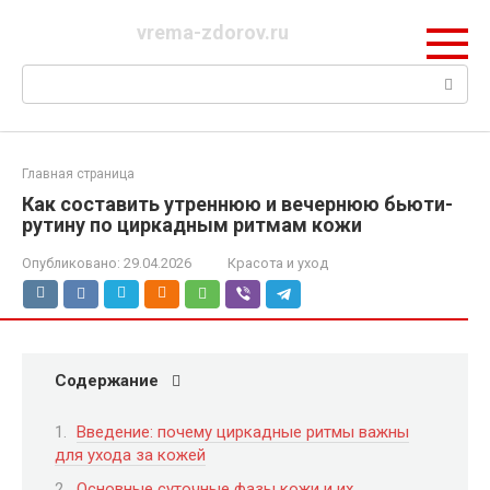
Перейти
vrema-zdorov.ru
к
контенту
Поиск:
Главная страница
Как составить утреннюю и вечернюю бьюти-
рутину по циркадным ритмам кожи
Опубликовано:
29.04.2026
Красота и уход
Содержание
Введение: почему циркадные ритмы важны
для ухода за кожей
Основные суточные фазы кожи и их