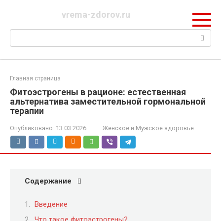
Перейти
vrema-zdorov.ru
к
контенту
Поиск:
Главная страница
Фитоэстрогены в рационе: естественная
альтернатива заместительной гормональной
терапии
Опубликовано:
13.03.2026
Женское и Мужское здоровье
Содержание
Введение
Что такое фитоэстрогены?