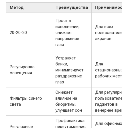
Метод
Преимущества
Применимость
Прост в
исполнении,
Для всех
20-20-20
снижает
пользователей
напряжение
экранов
глаз
Устраняет
блики,
Для
Регулировка
минимизирует
стационарных
освещения
раздражение
рабочих мест
глаз
Снижает
Для регулярных
Фильтры синего
влияние на
пользователей
света
биоритмы,
гаджетов в
улучшает сон
вечернее время
Профилактика
Для офисных и
Регулярные
переутомления,