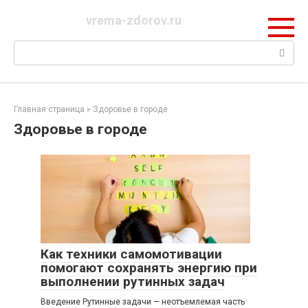
Перейти
vrema-zdorov.ru
к
контенту
Поиск:
Главная страница
»
Здоровье в городе
Здоровье в городе
Как техники самомотивации
помогают сохранять энергию при
выполнении рутинных задач
Введение Рутинные задачи — неотъемлемая часть