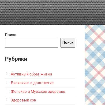
Поиск
Поиск
Рубрики
Активный образ жизни
Биохакинг и долголетие
Женское и Мужское здоровье
Здоровый сон