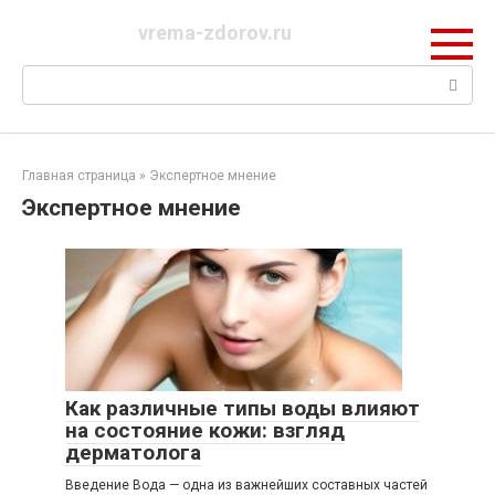
Перейти
vrema-zdorov.ru
к
контенту
Поиск:
Главная страница
»
Экспертное мнение
Экспертное мнение
Как различные типы воды влияют
на состояние кожи: взгляд
дерматолога
Введение Вода — одна из важнейших составных частей